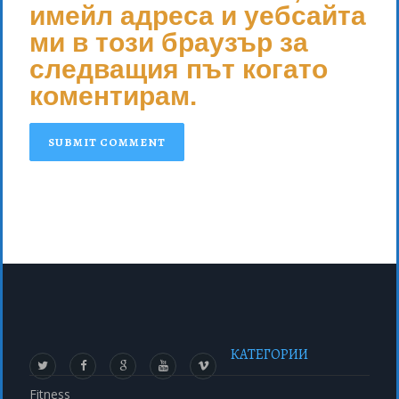
имейл адреса и уебсайта
ми в този браузър за
следващия път когато
коментирам.
КАТЕГОРИИ
Fitness