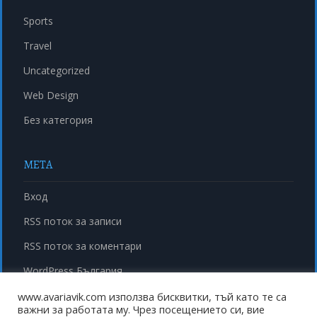
Sports
Travel
Uncategorized
Web Design
Без категория
МЕТА
Вход
RSS поток за записи
RSS поток за коментари
WordPress България
www.avariavik.com използва бисквитки, тъй като те са
важни за работата му. Чрез посещението си, вие